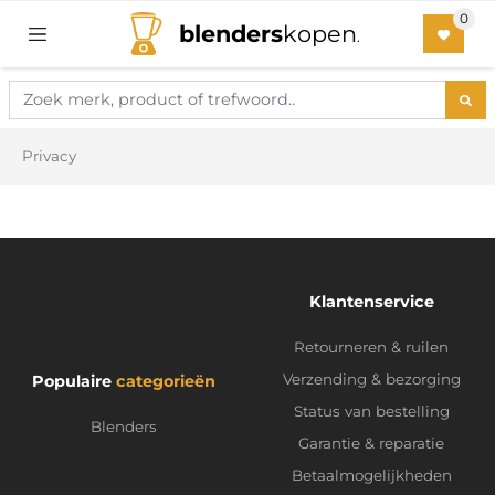
blenders
kopen
.
Privacy
Klantenservice
Retourneren & ruilen
Verzending & bezorging
Populaire
categorieën
Status van bestelling
Blenders
Garantie & reparatie
Betaalmogelijkheden